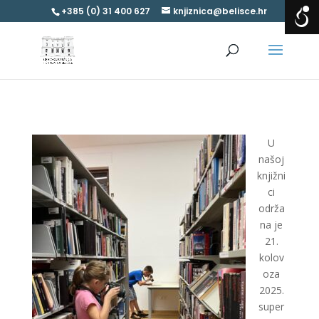
+385 (0) 31 400 627
knjiznica@belisce.hr
U
našoj
knjižni
ci
održa
na je
21.
kolov
oza
2025.
super