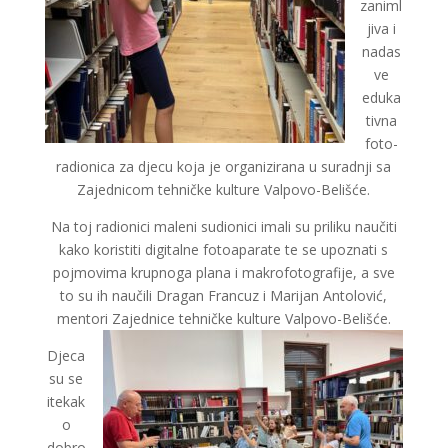
zaniml
jiva i
nadas
ve
eduka
tivna
foto-
radionica za djecu koja je organizirana u suradnji sa
Zajednicom tehničke kulture Valpovo-Belišće.
Na toj radionici maleni sudionici imali su priliku naučiti
kako koristiti digitalne fotoaparate te se upoznati s
pojmovima krupnoga plana i makrofotografije, a sve
to su ih naučili Dragan Francuz i Marijan Antolović,
mentori Zajednice tehničke kulture Valpovo-Belišće.
Djeca
su se
itekak
o
dobro