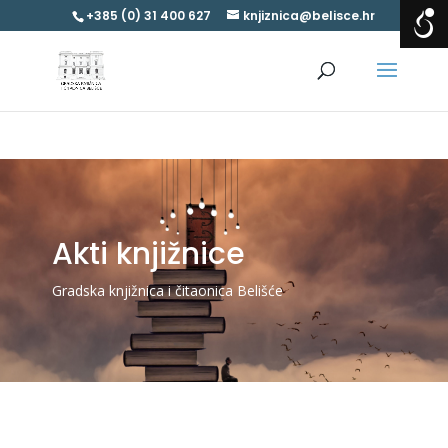
+385 (0) 31 400 627
knjiznica@belisce.hr
Akti knjižnice
Gradska knjižnica i čitaonica Belišće