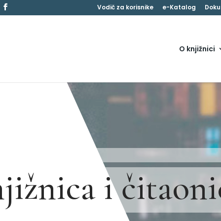
Vodič za korisnike
e-Katalog
Doku
O knjižnici
ižnica i čitaoni