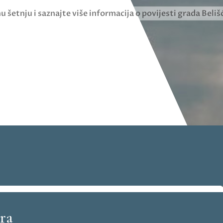
u šetnju i saznajte više informacija o povijesti grada Beliš
ara