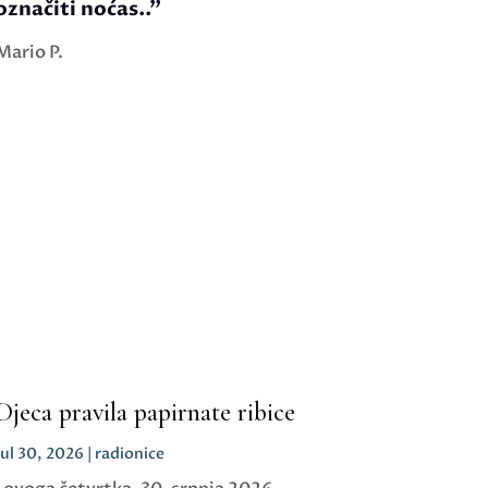
označiti noćas..”
Mario P.
Djeca pravila papirnate ribice
Jul 30, 2026
|
radionice