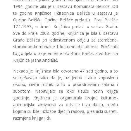
1994. godine bila je u sastavu Kombinata Belišće. Od
te godine Knjižnica i čitaonica Belišće u sastavu je
Općine Belišće. Općina Belišće prelazi u Grad Belišće
17.1.1997., a time i Knjižnica prelazi u sastav Grada.
Sve do kraja 2008. godine, Knjižnica je bila u sastavu
Grada Belišća pri Jedinstvenom odjelu za stambene,
stambeno-komunalne i kulturne djelatnosti. Pročelnik
tog odjela u to je vrijeme bio Boris Karša, a voditeljica
Knjižnice Jasna Andrišić.
Nekada je Knjižnica bila otvorena 47 sati tjedno, a to
se rješavalo tako da je, uz jednu stalno zaposlenu
osobu, civilni ročnik radio u popodnevnim satima i
subotom. Nabavljalo se oko tisuću novih knjiga
godišnje. Knjižnica je organizirala brojne kulturno-
animacijske aktivnosti za odrasle i za djecu, među
kojima su bile i izložbe dječjih radova, pjesnički susreti,
razmjene knjiga i dr.