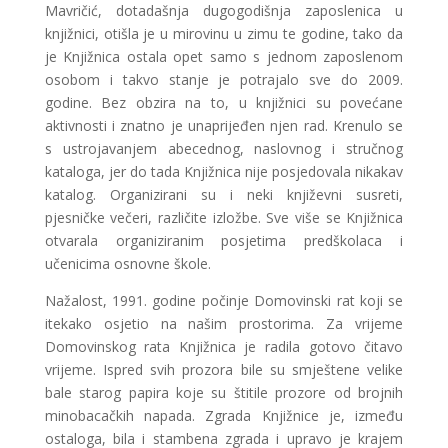
Mavričić, dotadašnja dugogodišnja zaposlenica u
knjižnici, otišla je u mirovinu u zimu te godine, tako da
je Knjižnica ostala opet samo s jednom zaposlenom
osobom i takvo stanje je potrajalo sve do 2009.
godine. Bez obzira na to, u knjižnici su povećane
aktivnosti i znatno je unaprijeđen njen rad. Krenulo se
s ustrojavanjem abecednog, naslovnog i stručnog
kataloga, jer do tada Knjižnica nije posjedovala nikakav
katalog. Organizirani su i neki književni susreti,
pjesničke večeri, različite izložbe. Sve više se Knjižnica
otvarala organiziranim posjetima predškolaca i
učenicima osnovne škole.
Nažalost, 1991. godine počinje Domovinski rat koji se
itekako osjetio na našim prostorima. Za vrijeme
Domovinskog rata Knjižnica je radila gotovo čitavo
vrijeme. Ispred svih prozora bile su smještene velike
bale starog papira koje su štitile prozore od brojnih
minobacačkih napada. Zgrada Knjižnice je, između
ostaloga, bila i stambena zgrada i upravo je krajem