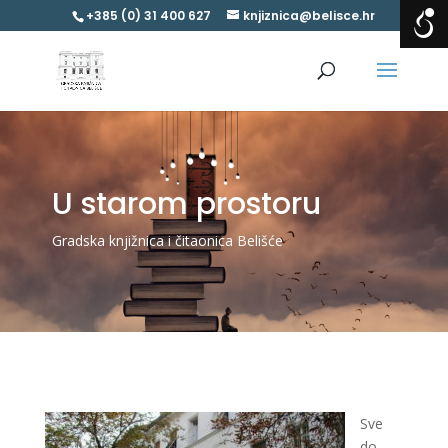
+385 (0) 31 400 627
knjiznica@belisce.hr
U starom prostoru
Gradska knjižnica i čitaonica Belišće
Sve
do