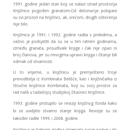
1991. godine jedan stan koji se nalazi iznad prostorija
Knjižnice pogođen granatom.Od detonacije polupani
su svi prozori na Knjižnici, ali, srećom, drugih oštećenja
nije bilo.
Knjižnica je 1991. i 1992. godine radila s prekidima, a
važno je podsjetiti da su se u tim ratnim godinama,
između granata, posuđivale knjige i čak nije opao ni
broj članova, jer su mnogima upravo knjiga i čitanje bili
odmak od stvarnosti.
U to vrijeme, u knjižnicu je premješteno troje
prevoditelja iz Kombinata Belišće, kao i knjižničarka iz
Stručne knjižnice Kombinata, koji su svoj prostor za
rad našli u tadašnjoj studijskoj čitaonici Knjižnice.
godine pristupilo se reviziji knjižnog fonda kako
bi se uvidjelo stvarno stanje knjiga. Revizije su se
također radile 1999. i 2008. godine.
Knjižnica je tijekom godina mijenjala svoje nazive i do