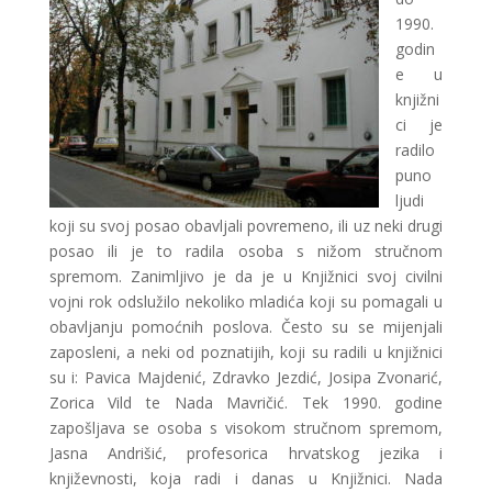
1990.
godin
e u
knjižni
ci je
radilo
puno
ljudi
koji su svoj posao obavljali povremeno, ili uz neki drugi
posao ili je to radila osoba s nižom stručnom
spremom. Zanimljivo je da je u Knjižnici svoj civilni
vojni rok odslužilo nekoliko mladića koji su pomagali u
obavljanju pomoćnih poslova. Često su se mijenjali
zaposleni, a neki od poznatijih, koji su radili u knjižnici
su i: Pavica Majdenić, Zdravko Jezdić, Josipa Zvonarić,
Zorica Vild te Nada Mavričić. Tek 1990. godine
zapošljava se osoba s visokom stručnom spremom,
Jasna Andrišić, profesorica hrvatskog jezika i
književnosti, koja radi i danas u Knjižnici. Nada