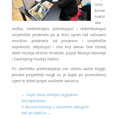
rsna
konze
rvator
ska
služba, evidentirajući, pohranjujući i redistribuirajući
umjetničke predmete pa je kroz njezin rad sačuvano
mnoštvo predmeta od povijesne i umjetničke
vrijednosti, uključujući i one koji danas čine temelj
zbirki muzeja istočne Hrvatske, poput Muzeja Slavonije
i Zavičajnog muzeja Našice.
Po završetku predstavljanja ove uistinu važne knjige,
prisutni posjetitelji mogli su je kupiti po promotivnoj
cijeni te dobiti potpis uvaženih autorica.
←
Svijet slova snimljen digitalnim
fotoaparatom
II. likovna kolonija s Likovnom udrugom
Bel-art Belišće
→