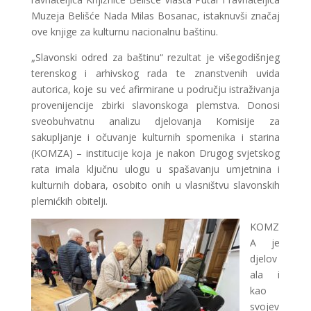
Muzeja Belišće Nada Milas Bosanac, istaknuvši značaj
ove knjige za kulturnu nacionalnu baštinu.
„Slavonski odred za baštinu“ rezultat je višegodišnjeg
terenskog i arhivskog rada te znanstvenih uvida
autorica, koje su već afirmirane u području istraživanja
provenijencije zbirki slavonskoga plemstva. Donosi
sveobuhvatnu analizu djelovanja Komisije za
sakupljanje i očuvanje kulturnih spomenika i starina
(KOMZA) – institucije koja je nakon Drugog svjetskog
rata imala ključnu ulogu u spašavanju umjetnina i
kulturnih dobara, osobito onih u vlasništvu slavonskih
plemićkih obitelji.
KOMZ
A je
djelov
ala i
kao
svojev