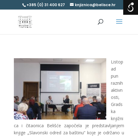
+385 (0) 31 400 627
knjiznica@belisce.hr
Listop
ad
pun
raznih
aktivn
osti,
Grads
ka
knjižni
ca i čitaonica Belišće započela je predstavljanjem
knjige „Slavonski odred za baštinu“ koje je održano u