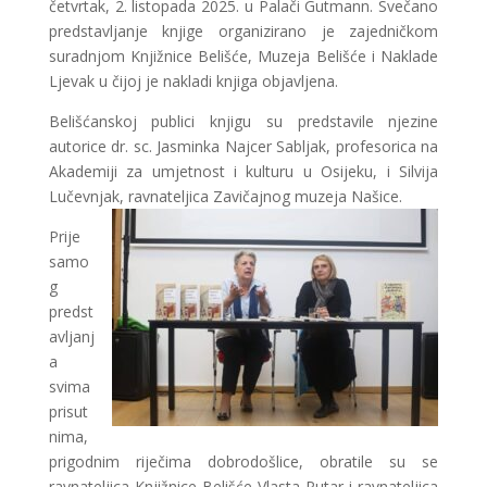
četvrtak, 2. listopada 2025. u Palači Gutmann. Svečano
predstavljanje knjige organizirano je zajedničkom
suradnjom Knjižnice Belišće, Muzeja Belišće i Naklade
Ljevak u čijoj je nakladi knjiga objavljena.
Belišćanskoj publici knjigu su predstavile njezine
autorice dr. sc. Jasminka Najcer Sabljak, profesorica na
Akademiji za umjetnost i kulturu u Osijeku, i Silvija
Lučevnjak, ravnateljica Zavičajnog muzeja Našice.
Prije
samo
g
predst
avljanj
a
svima
prisut
nima,
prigodnim riječima dobrodošlice, obratile su se
ravnateljica Knjižnice Belišće Vlasta Putar i ravnateljica