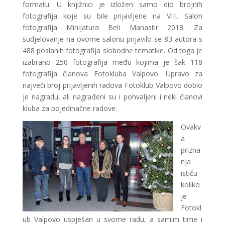
formatu. U knjižnici je izložen samo dio brojnih
fotografija koje su bile prijavljene na VIII. Salon
fotografija Minijatura Beli Manastir 2018. Za
sudjelovanje na ovome salonu prijavilo se 83 autora s
488 poslanih fotografija slobodne tematike. Od toga je
izabrano 250 fotografija među kojima je čak 118
fotografija članova Fotokluba Valpovo. Upravo za
najveći broj prijavljenih radova Fotoklub Valpovo dobio
je nagradu, ali nagrađeni su i pohvaljeni i neki članovi
kluba za pojedinačne radove.
Ovakv
a
prizna
nja
ističu
koliko
je
Fotokl
ub Valpovo uspješan u svome radu, a samim time i