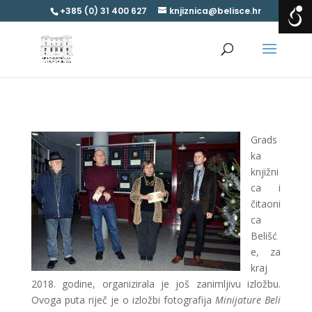
+385 (0) 31 400 627
knjiznica@belisce.hr
Grads
ka
knjižni
ca i
čitaoni
ca
Belišć
e, za
kraj
2018. godine, organizirala je još zanimljivu izložbu.
Ovoga puta riječ je o izložbi fotografija
Minijature Beli