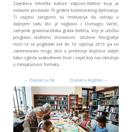
Zajednica tehničke kulture Valpovo-Belišće koja je
nedavno proslavila 70 godina kontinuiranog djelovanja.
Ti uspjesi zasigurno su motivacija da ustraju u
daljnjem radu što je naglasio i Domagoj Varžić,
zamjenik gradonačelnika grada Belišća, koji je izložbu
proglasio službeno otvorenom. Izložene fotografije
moći će se pogledati sve do 10. siječnja 2019. pa svi
zainteresirani mogu doći u predvorje knjižnice vidjeti
kako izgleda svakodnevni život i svijet koji nas okružuje
u minijaturnom formatu.
←
Orašari su hit
Orašari u knjižnici
→