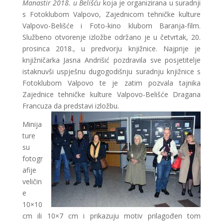
Manastir 2018. u Belišću
koja je organizirana u suradnji
s Fotoklubom Valpovo, Zajednicom tehničke kulture
Valpovo-Belišće i Foto-kino klubom Baranja-film.
Službeno otvorenje izložbe održano je u četvrtak, 20.
prosinca 2018., u predvorju knjižnice. Najprije je
knjižničarka Jasna Andrišić pozdravila sve posjetitelje
istaknuvši uspješnu dugogodišnju suradnju knjižnice s
Fotoklubom Valpovo te je zatim pozvala tajnika
Zajednice tehničke kulture Valpovo-Belišće Dragana
Francuza da predstavi izložbu.
Minija
ture
su
fotogr
afije
veličin
e
10×10
cm ili 10×7 cm i prikazuju motiv prilagođen tom