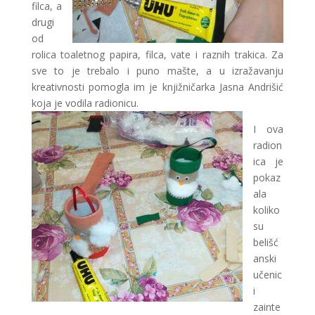
filca, a
drugi
od
rolica toaletnog papira, filca, vate i raznih trakica. Za
sve to je trebalo i puno mašte, a u izražavanju
kreativnosti pomogla im je knjižničarka Jasna Andrišić
koja je vodila radionicu.
I ova
radion
ica je
pokaz
ala
koliko
su
belišć
anski
učenic
i
zainte