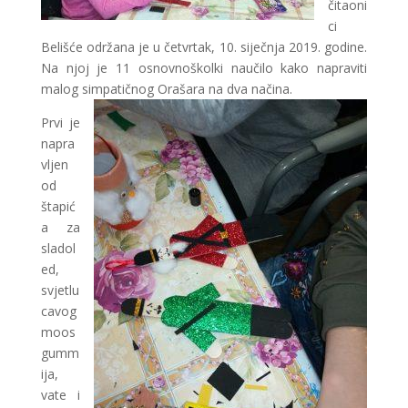
čitaoni
ci
Belišće održana je u četvrtak, 10. siječnja 2019. godine.
Na njoj je 11 osnovnoškolki naučilo kako napraviti
malog simpatičnog Orašara na dva načina.
Prvi je
napra
vljen
od
štapić
a za
sladol
ed,
svjetlu
cavog
moos
gumm
ija,
vate i