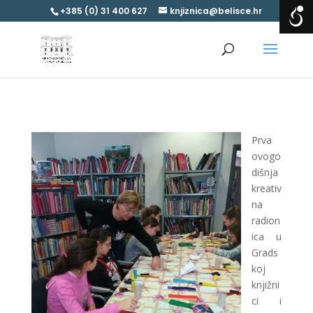
+385 (0) 31 400 627
knjiznica@belisce.hr
Prva
ovogo
dišnja
kreativ
na
radion
ica u
Grads
koj
knjižni
ci i