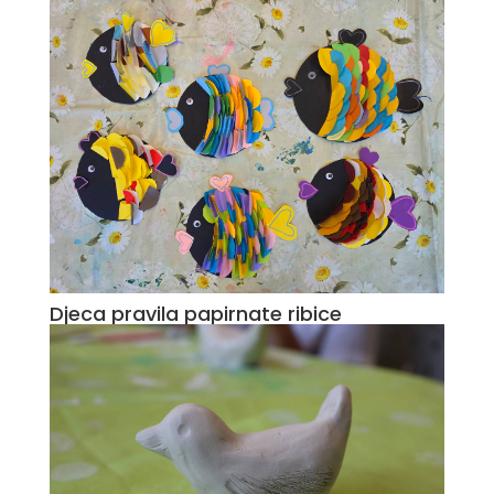
Djeca pravila papirnate ribice