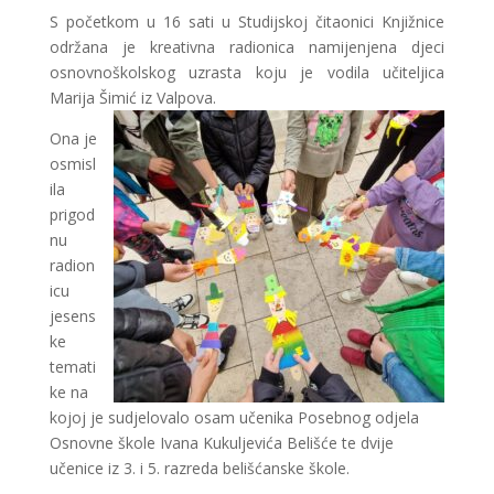
S početkom u 16 sati u Studijskoj čitaonici Knjižnice
održana je kreativna radionica namijenjena djeci
osnovnoškolskog uzrasta koju je vodila učiteljica
Marija Šimić iz Valpova.
Ona je
osmisl
ila
prigod
nu
radion
icu
jesens
ke
temati
ke na
kojoj je sudjelovalo osam učenika Posebnog odjela
Osnovne škole Ivana Kukuljevića Belišće te dvije
učenice iz 3. i 5. razreda belišćanske škole.