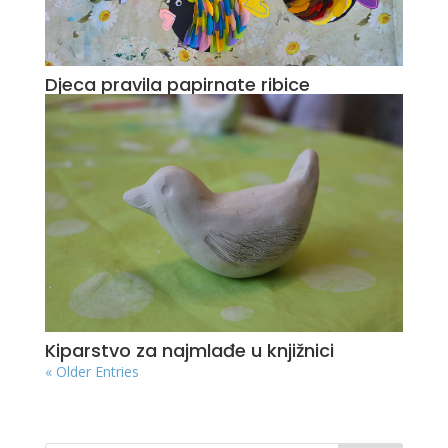
Djeca pravila papirnate ribice
Kiparstvo za najmlađe u knjižnici
« Older Entries