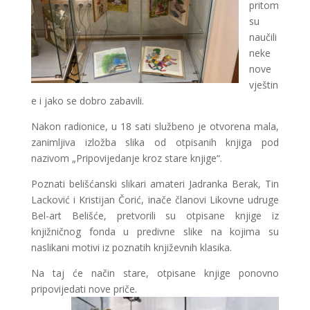
pritom
su
naučili
neke
nove
vještin
e i jako se dobro zabavili.
Nakon radionice, u 18 sati službeno je otvorena mala,
zanimljiva izložba slika od otpisanih knjiga pod
nazivom „Pripovijedanje kroz stare knjige“.
Poznati belišćanski slikari amateri Jadranka Berak, Tin
Lacković i Kristijan Čorić, inače članovi Likovne udruge
Bel-art Belišće, pretvorili su otpisane knjige iz
knjižničnog fonda u predivne slike na kojima su
naslikani motivi iz poznatih književnih klasika.
Na taj će način stare, otpisane knjige ponovno
pripovijedati nove priče.