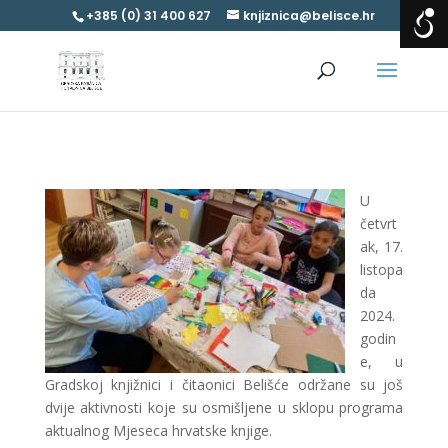
+385 (0) 31 400 627
knjiznica@belisce.hr
U
četvrt
ak, 17.
listopa
da
2024.
godin
e, u
Gradskoj knjižnici i čitaonici Belišće održane su još
dvije aktivnosti koje su osmišljene u sklopu programa
aktualnog Mjeseca hrvatske knjige.