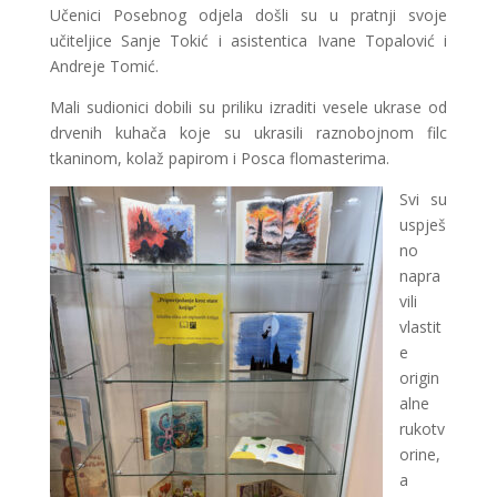
Učenici Posebnog odjela došli su u pratnji svoje
učiteljice Sanje Tokić i asistentica Ivane Topalović i
Andreje Tomić.
Mali sudionici dobili su priliku izraditi vesele ukrase od
drvenih kuhača koje su ukrasili raznobojnom filc
tkaninom, kolaž papirom i Posca flomasterima.
Svi su
uspješ
no
napra
vili
vlastit
e
origin
alne
rukotv
orine,
a