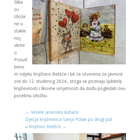
Slike
su
izlože
ne u
stakle
noj
vitrini
u
Posud
beno
m odjelu Knjižnice Belišće i bit će otvorena za javnost
sve do 12. studenog 2024., stoga se pozivaju ljubitelji
književnosti i likovne umjetnosti da dođu pogledati ovu
posebnu izložbu.
←
Vesele jesenske kuhače
Dječja književnica Sanja Polak po drugi put
u Knjižnici Belišće
→