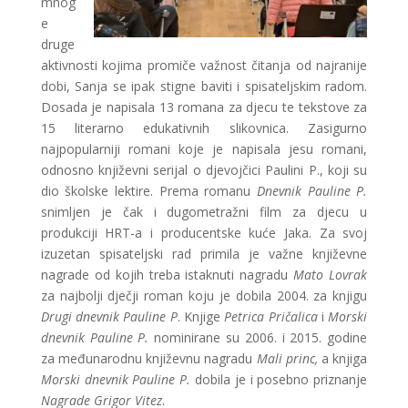
mnog
e
druge
aktivnosti kojima promiče važnost čitanja od najranije
dobi, Sanja se ipak stigne baviti i spisateljskim radom.
Dosada je napisala 13 romana za djecu te tekstove za
15 literarno edukativnih slikovnica. Zasigurno
najpopularniji romani koje je napisala jesu romani,
odnosno književni serijal o djevojčici Paulini P., koji su
dio školske lektire. Prema romanu
Dnevnik Pauline P.
snimljen je čak i dugometražni film za djecu u
produkciji HRT-a i producentske kuće Jaka. Za svoj
izuzetan spisateljski rad primila je važne književne
nagrade od kojih treba istaknuti nagradu
Mato Lovrak
za najbolji dječji roman koju je dobila 2004. za knjigu
Drugi dnevnik Pauline P
. Knjige
Petrica Pričalica
i
Morski
dnevnik Pauline P.
nominirane su 2006. i 2015. godine
za međunarodnu književnu nagradu
Mali princ,
a knjiga
Morski dnevnik Pauline P.
dobila je i posebno priznanje
Nagrade Grigor Vitez
.