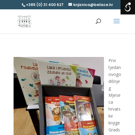
+385 (0) 31 400 627
knjiznica@belisce.hr
Prvi
tjedan
ovogo
dišnje
g
Mjese
ca
hrvats
ke
knjige
Grads