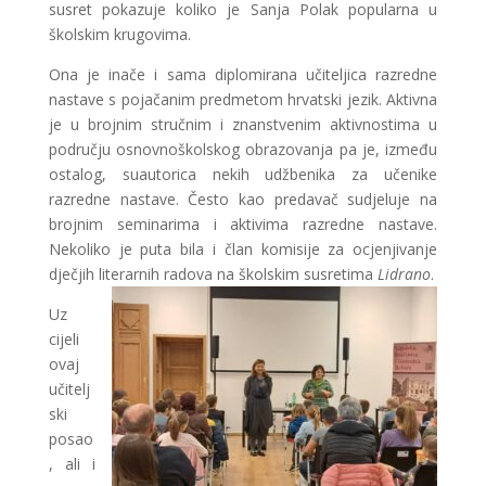
susret pokazuje koliko je Sanja Polak popularna u
školskim krugovima.
Ona je inače i sama diplomirana učiteljica razredne
nastave s pojačanim predmetom hrvatski jezik. Aktivna
je u brojnim stručnim i znanstvenim aktivnostima u
području osnovnoškolskog obrazovanja pa je, između
ostalog, suautorica nekih udžbenika za učenike
razredne nastave. Često kao predavač sudjeluje na
brojnim seminarima i aktivima razredne nastave.
Nekoliko je puta bila i član komisije za ocjenjivanje
dječjih literarnih radova na školskim susretima
Lidrano
.
Uz
cijeli
ovaj
učitelj
ski
posao
, ali i