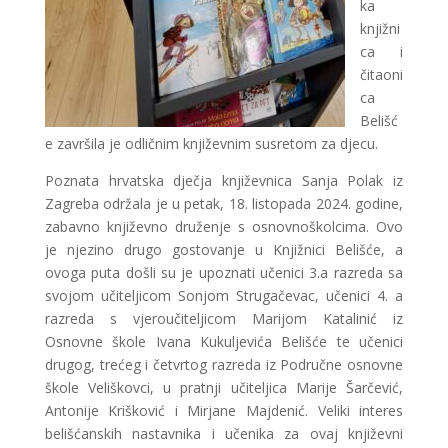
ka
knjižni
ca i
čitaoni
ca
Belišć
e završila je odličnim književnim susretom za djecu.
Poznata hrvatska dječja književnica Sanja Polak iz
Zagreba održala je u petak, 18. listopada 2024. godine,
zabavno književno druženje s osnovnoškolcima. Ovo
je njezino drugo gostovanje u Knjižnici Belišće, a
ovoga puta došli su je upoznati učenici 3.a razreda sa
svojom učiteljicom Sonjom Strugačevac, učenici 4. a
razreda s vjeroučiteljicom Marijom Katalinić iz
Osnovne škole Ivana Kukuljevića Belišće te učenici
drugog, trećeg i četvrtog razreda iz Područne osnovne
škole Veliškovci, u pratnji učiteljica Marije Šarčević,
Antonije Krišković i Mirjane Majdenić. Veliki interes
belišćanskih nastavnika i učenika za ovaj književni