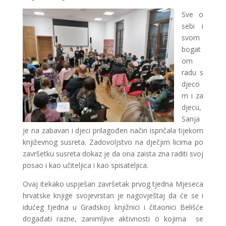
Sve o
sebi i
svom
bogat
om
radu s
djeco
m i za
djecu,
Sanja
je na zabavan i djeci prilagođen način ispričala tijekom
književnog susreta. Zadovoljstvo na dječjim licima po
završetku susreta dokaz je da ona zaista zna raditi svoj
posao i kao učiteljica i kao spisateljica.
Ovaj itekako uspješan završetak prvog tjedna Mjeseca
hrvatske knjige svojevrstan je nagovještaj da će se i
idućeg tjedna u Gradskoj knjižnici i čitaonici Belišće
događati razne, zanimljive aktivnosti o kojima se