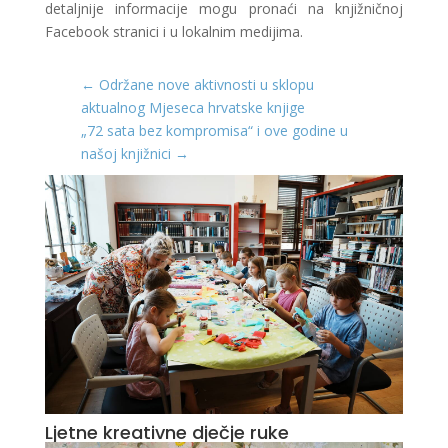
detaljnije informacije mogu pronaći na knjižničnoj
Facebook stranici i u lokalnim medijima.
←
Održane nove aktivnosti u sklopu
aktualnog Mjeseca hrvatske knjige
„72 sata bez kompromisa“ i ove godine u
našoj knjižnici
→
Ljetne kreativne dječje ruke