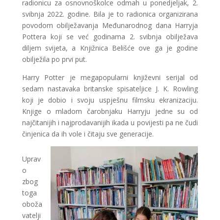
radionicu za osnovnoškolce odmah u ponedjeljak, 2.
svibnja 2022. godine. Bila je to radionica organizirana
povodom obilježavanja Međunarodnog dana Harryja
Pottera koji se već godinama 2. svibnja obilježava
diljem svijeta, a Knjižnica Belišće ove ga je godine
obilježila po prvi put.
Harry Potter je megapopularni književni serijal od
sedam nastavaka britanske spisateljice J. K. Rowling
koji je dobio i svoju uspješnu filmsku ekranizaciju.
Knjige o mladom čarobnjaku Harryju jedne su od
najčitanijih i najprodavanijih ikada u povijesti pa ne čudi
činjenica da ih vole i čitaju sve generacije.
Uprav
o
zbog
toga
oboža
vatelji