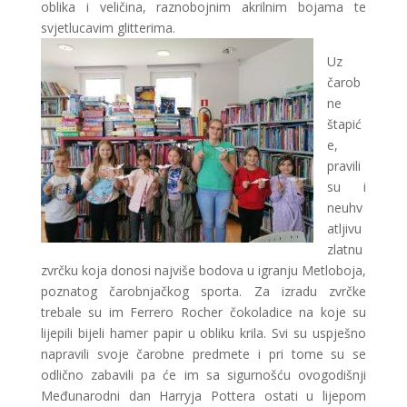
oblika i veličina, raznobojnim akrilnim bojama te
svjetlucavim glitterima.
Uz
čarob
ne
štapić
e,
pravili
su i
neuhv
atljivu
zlatnu
zvrčku koja donosi najviše bodova u igranju Metloboja,
poznatog čarobnjačkog sporta. Za izradu zvrčke
trebale su im Ferrero Rocher čokoladice na koje su
lijepili bijeli hamer papir u obliku krila. Svi su uspješno
napravili svoje čarobne predmete i pri tome su se
odlično zabavili pa će im sa sigurnošću ovogodišnji
Međunarodni dan Harryja Pottera ostati u lijepom