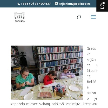
+385 (0) 31 400 627
knjiznica@belisce.hr
Grads
ka
knjižni
ca i
čitaoni
ca
Belišć
e
aktivn
o je
započela mjesec svibanj održavši zanimljivu kreativnu