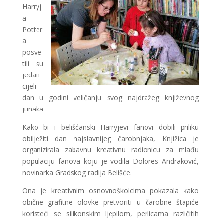
Harryj
a
Potter
a
posve
tili su
jedan
cijeli
dan u godini veličanju svog najdražeg književnog
junaka.
Kako bi i belišćanski Harryjevi fanovi dobili priliku
obilježiti dan najslavnijeg čarobnjaka, Knjižica je
organizirala zabavnu kreativnu radionicu za mlađu
populaciju fanova koju je vodila Dolores Andraković,
novinarka Gradskog radija Belišće.
Ona je kreativnim osnovnoškolcima pokazala kako
obične grafitne olovke pretvoriti u čarobne štapiće
koristeći se silikonskim ljepilom, perlicama različitih