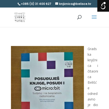
+385 (0) 31 400 627
knjiznica@belisce.hr
Grads
ka
knjižni
ca i
čitaoni
ca
Belišć
e
odned
avno
je dio