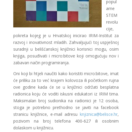
popul
arne
STEM
revolu
cije,
pokreta kojeg je u Hrvatskoj inicirao IRIM-Institut za
razvoj i inovativnost mladih. Zahvaljujući toj uspješnoj
suradnji u belišćanskoj knjižnici korisnici mogu, osim
knjiga, posuđivati i micro:bitove koji omogućuju nov i
zabavan način programiranja.
Oni koji bi htjeli naučiti kako koristiti micro:bitove, imat
će priliku za to već krajem kolovoza ili početkom rujna
ove godine kada će se u knjižnici održati besplatna
radionica koju će voditi iskusni edukatori iz IRIM tima.
Maksimalan broj sudionika na radionici je 12 osoba,
stoga je potrebno prethodno se javiti na facebook
stranicu knjižnice, e-mail adresu
knjiznica@belisce.hr
,
pozivom na broj telefona 400-627 ili osobnim
dolaskom u knjižnicu.