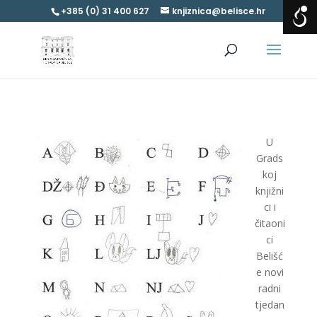
+385 (0) 31 400 627
knjiznica@belisce.hr
U
Grads
koj
knjižni
ci i
čitaoni
ci
Belišć
e novi
radni
tjedan