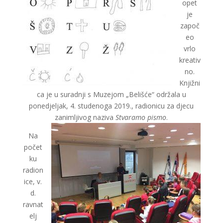
opet
je
započ
eo
vrlo
kreativ
no.
Knjižni
ca je u suradnji s Muzejom „Belišće“ održala u
ponedjeljak, 4. studenoga 2019., radionicu za djecu
zanimljivog naziva
Stvaramo pismo
.
Na
počet
ku
radion
ice, v.
d.
ravnat
elj