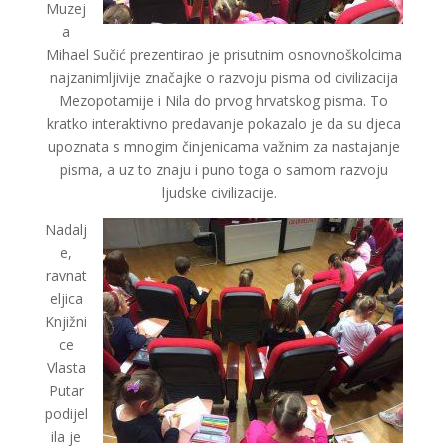
Muzej
a
Mihael Sučić prezentirao je prisutnim osnovnoškolcima
najzanimljivije značajke o razvoju pisma od civilizacija
Mezopotamije i Nila do prvog hrvatskog pisma. To
kratko interaktivno predavanje pokazalo je da su djeca
upoznata s mnogim činjenicama važnim za nastajanje
pisma, a uz to znaju i puno toga o samom razvoju
ljudske civilizacije.
Nadalj
e,
ravnat
eljica
Knjižni
ce
Vlasta
Putar
podijel
ila je