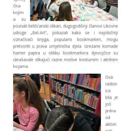
čica
kojim
a su
poznati belišćanski slikari, dugogodišnji članovi Likovne
udruge „Bel-Art“, pokazali kako se i najobičniji
označivači knjiga, popularni bookmarkeri, mogu
pretvoriti u prava umjetnička djela. Izrezane komade
hamer papira u obliku bookmarkera djevojčice su
ukrašavale slikajući razne motive konturnim i akrilnim
bojama.
Ova
radion
ica
bila je
još
jedna
od
aktivn
osti