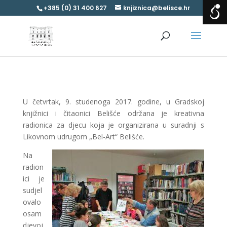
+385 (0) 31 400 627
knjiznica@belisce.hr
U četvrtak, 9. studenoga 2017. godine, u Gradskoj
knjižnici i čitaonici Belišće održana je kreativna
radionica za djecu koja je organizirana u suradnji s
Likovnom udrugom „Bel-Art“ Belišće.
Na
radion
ici je
sudjel
ovalo
osam
djevoj