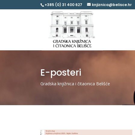
+385 (0) 31 400 627
knjiznica@belisce.hr
E-posteri
Gradska knjižnica i čitaonica Belišće