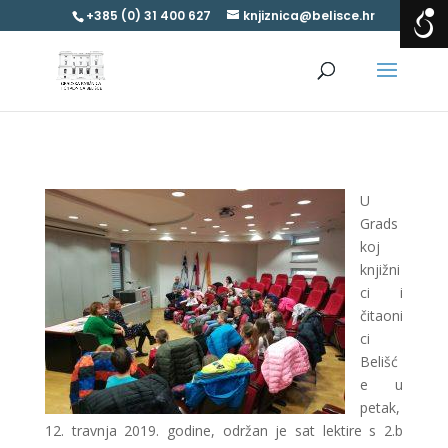
+385 (0) 31 400 627
knjiznica@belisce.hr
U
Grads
koj
knjižni
ci i
čitaoni
ci
Belišć
e u
petak,
12. travnja 2019. godine, održan je sat lektire s 2.b