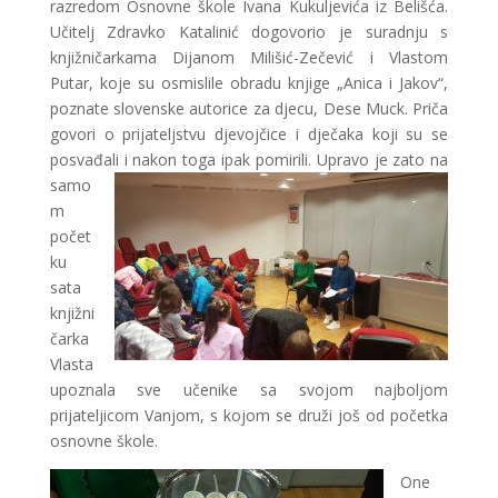
razredom Osnovne škole Ivana Kukuljevića iz Belišća.
Učitelj Zdravko Katalinić dogovorio je suradnju s
knjižničarkama Dijanom Milišić-Zečević i Vlastom
Putar, koje su osmislile obradu knjige „Anica i Jakov“,
poznate slovenske autorice za djecu, Dese Muck. Priča
govori o prijateljstvu djevojčice i dječaka koji su se
posvađali i nakon toga ipak pomirili.
Upravo je zato na
samo
m
počet
ku
sata
knjižni
čarka
Vlasta
upoznala sve učenike sa svojom najboljom
prijateljicom Vanjom, s kojom se druži još od početka
osnovne škole.
One