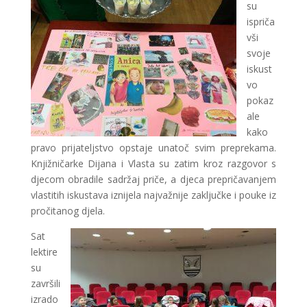
su
ispriča
vši
svoje
iskust
vo
pokaz
ale
kako
pravo prijateljstvo opstaje unatoč svim preprekama.
Knjižničarke Dijana i Vlasta su zatim kroz razgovor s
djecom obradile sadržaj priče, a djeca prepričavanjem
vlastitih iskustava iznijela najvažnije zaključke i pouke iz
pročitanog djela.
Sat
lektire
su
završili
izrado