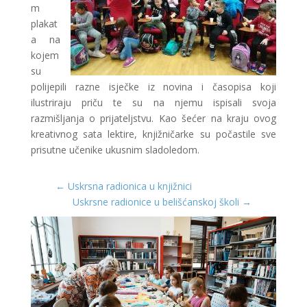
m
plakat
a na
kojem
su
polijepili razne isječke iz novina i časopisa koji
ilustriraju priču te su na njemu ispisali svoja
razmišljanja o prijateljstvu. Kao šećer na kraju ovog
kreativnog sata lektire, knjižničarke su počastile sve
prisutne učenike ukusnim sladoledom.
←
Uskrsna radionica u knjižnici
Uskrsne radionice u belišćanskoj školi
→