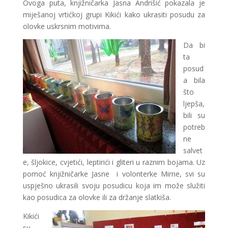
Ovoga puta, knjižničarka Jasna Andrišić pokazala je
miješanoj vrtićkoj grupi Kikići kako ukrasiti posudu za
olovke uskrsnim motivima.
Da bi
ta
posud
a bila
što
ljepša,
bili su
potreb
ne
salvet
e, šljokice, cvjetići, leptirići i gliteri u raznim bojama. Uz
pomoć knjižničarke Jasne i volonterke Mirne, svi su
uspješno ukrasili svoju posudicu koja im može služiti
kao posudica za olovke ili za držanje slatkiša.
Kikići
su