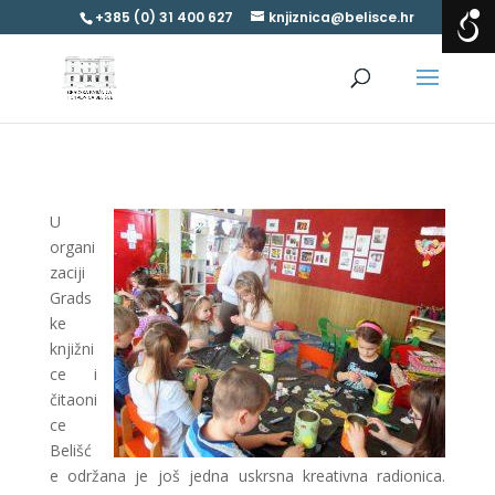
+385 (0) 31 400 627
knjiznica@belisce.hr
U
organi
zaciji
Grads
ke
knjižni
ce i
čitaoni
ce
Belišć
e održana je još jedna uskrsna kreativna radionica.