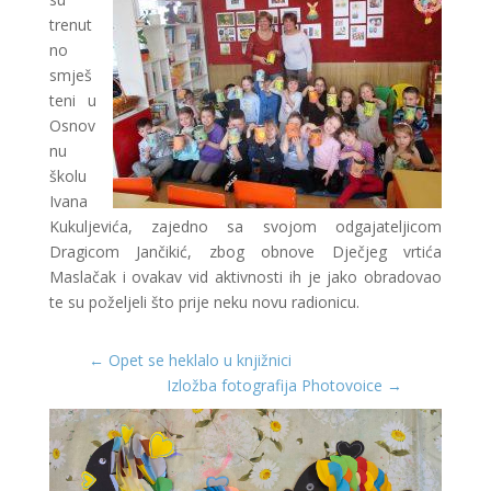
trenut
no
smješ
teni u
Osnov
nu
školu
Ivana
Kukuljevića, zajedno sa svojom odgajateljicom
Dragicom Jančikić, zbog obnove Dječjeg vrtića
Maslačak i ovakav vid aktivnosti ih je jako obradovao
te su poželjeli što prije neku novu radionicu.
←
Opet se heklalo u knjižnici
Izložba fotografija Photovoice
→