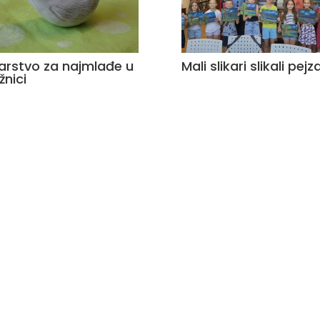
arstvo za najmlađe u
Mali slikari slikali pejz
žnici