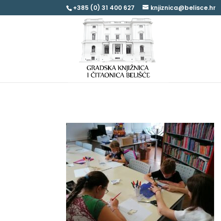
+385 (0) 31 400 627
knjiznica@belisce.hr