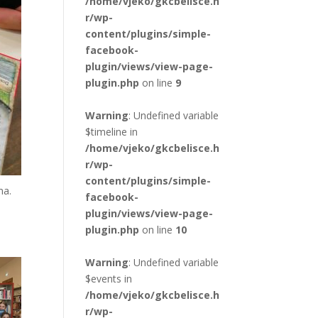
/home/vjeko/gkcbelisce.h
r/wp-
content/plugins/simple-
facebook-
plugin/views/view-page-
plugin.php
on line
9
Warning
: Undefined variable
$timeline in
/home/vjeko/gkcbelisce.h
r/wp-
content/plugins/simple-
ma.
facebook-
plugin/views/view-page-
plugin.php
on line
10
Warning
: Undefined variable
$events in
/home/vjeko/gkcbelisce.h
r/wp-