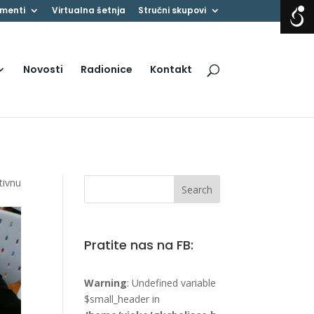
menti
Virtualna šetnja
Stručni skupovi
Novosti
Radionice
Kontakt
tivnu
Pratite nas na FB:
Warning
: Undefined variable
$small_header in