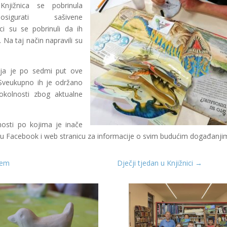
Knjižnica se pobrinula
osigurati sašivene
i su se pobrinuli da ih
 Na taj način napravili su
oja je po sedmi put ove
. Sveukupno ih je održano
okolnosti zbog aktualne
vnosti po kojima je inače
zinu Facebook i web stranicu za informacije o svim budućim događanji
čem
Dječji tjedan u Knjižnici
→