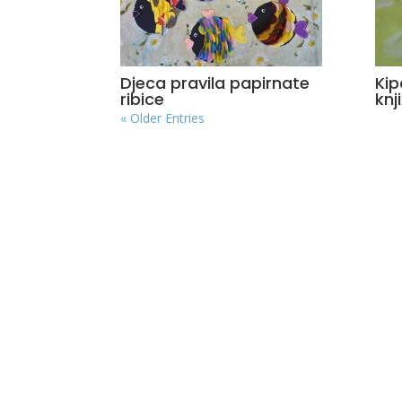
Djeca pravila papirnate
Kip
ribice
knji
« Older Entries