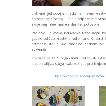
platnene jednobojne maske, a maleni kreativc
flomasterima iscrtaju i oboje željenim motivima.
svoje originalne maske s vlastitim potpisom.
Radionicu je vodila Belišćanka Ivana Kopić k
godine održala kreativnu radionicu u Knjižnici
četrnaest što je vrlo značajno obzirom na 
epidemije.
Knjižnica se trudi organizirati i održavati akti
prepoznatljiva, stoga svakako treba pratiti nje
←
Pjesnička večer s Marijom Kova