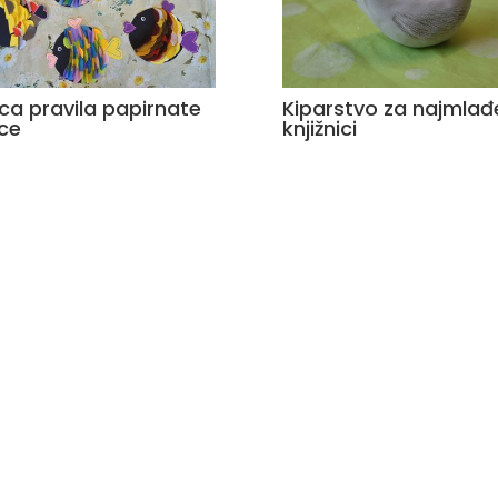
ca pravila papirnate
Kiparstvo za najmlađ
ice
knjižnici