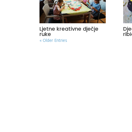
Ljetne kreativne dječje
Dje
ruke
rib
« Older Entries