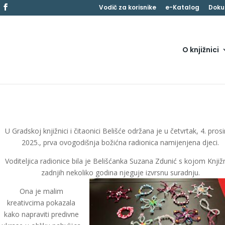
Vodič za korisnike
e-Katalog
Doku
O knjižnici
U Gradskoj knjižnici i čitaonici Belišće održana je u četvrtak, 4. pros
2025., prva ovogodišnja božićna radionica namijenjena djeci.
Voditeljica radionice bila je Belišćanka Suzana Zdunić s kojom Knjiž
zadnjih nekoliko godina njeguje izvrsnu suradnju.
Ona je malim
kreativcima pokazala
kako napraviti predivne