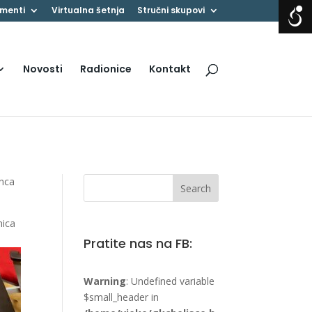
menti
Virtualna šetnja
Stručni skupovi
Novosti
Radionice
Kontakt
inca
nica
Pratite nas na FB:
Warning
: Undefined variable
$small_header in