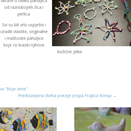
ukrase u obliku pahuljica
od raznobojnih žica i
perlica.
Svi su bili vrlo uspješni i
izradili vlastite, originalne
i maštovite pahuljice
koje će krasiti njihove
božićne jelke.
ika "Boje zime"
Predstavljena zbirka poezije Josipa Frajlića Ronija
→