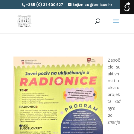
+385 (0) 31 400 627
knjiznica@belisce.hr
Započ
ele su
aktivn
osti u
okviru
projek
ta
Od
igre
do
znanja
,