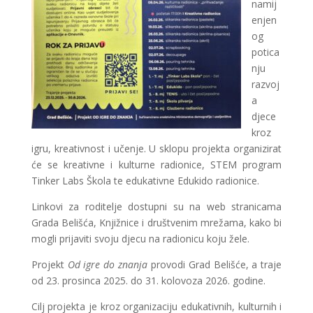
namij
enjen
og
potica
nju
razvoj
a
djece
kroz
igru, kreativnost i učenje. U sklopu projekta organizirat
će se kreativne i kulturne radionice, STEM program
Tinker Labs Škola te edukativne Edukido radionice.
Linkovi za roditelje dostupni su na web stranicama
Grada Belišća, Knjižnice i društvenim mrežama, kako bi
mogli prijaviti svoju djecu na radionicu koju žele.
Projekt
Od igre do znanja
provodi Grad Belišće, a traje
od 23. prosinca 2025. do 31. kolovoza 2026. godine.
Cilj projekta je kroz organizaciju edukativnih, kulturnih i