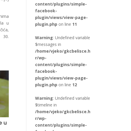
content/plugins/simple-
facebook-
anima
plugin/views/view-page-
la u
plugin.php
on line
11
čića,
i 30.
Warning
: Undefined variable
$messages in
/home/vjeko/gkcbelisce.h
r/wp-
content/plugins/simple-
facebook-
plugin/views/view-page-
plugin.php
on line
12
Warning
: Undefined variable
$timeline in
/home/vjeko/gkcbelisce.h
r/wp-
e u
content/plugins/simple-