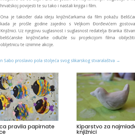
hrvatskoj povijesti te su tako i nastali knjiga i film.
Ona je također dala ideju knjižničarkama da film pokažu Belišć
kada je prošle godine zajedno s Veljkom Đorđevićem gostova
Knjižnici. Uz njegovu suglasnost i suglasnost redatelja Branka Ištvan
belišćanske knjižničarke odlučile su projekcijom filma obilježit
obljetnicu te iznimne akcije.
n Sabo proslavio pola stoljeća svog slikarskog stvaralaštva
→
ca pravila papirnate
Kiparstvo za najmlađ
ice
knjižnici