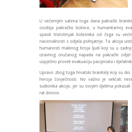
U večernjim satima toga dana pakrački branitel
osoblja pakračke bolnice, u humanitarnoj eva
spasili tristotinjak bolesnika od čega su veći
nacionalnosti s odjela psihijatrije. Ta akcija uist
humanosti malenog broja ljudi koji su u zadnj
izravnog oružanog napada na pakrački odjel psi
uspješno proveli evakuaciju pacijenata i djelatnik
Upravo zbog toga hrvatski branitelji koji su dio 
heroja čovječnosti. No važno je veličati nese
sudionika akcije, jer su svojim djelima pokazali
rat donosi.