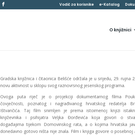
Vodič za korisnike
e-Katalog
Doku
O knjižnici
Gradska knjižnica i čitaonica Belišće održala je u srijedu, 29. rujna 2
novu aktivnost u sklopu svog raznovrsnog jesenskog programa.
Ovoga puta riječ je o projekciji dokumentarnog filma Pou
čovječnosti, poznatog i nagrađivanog hrvatskog redatelja Br
Ištvančića. Taj film snimljen je prema istoimenoj knjizi istak
književnika i psihijatra Veljka Đorđevića koja govori o stv
događajima tijekom Domovinskog rata, a o kojima hrvatska ja
donedavno gotovo ništa nije znala. Film i knjiga govore o posebnoj a