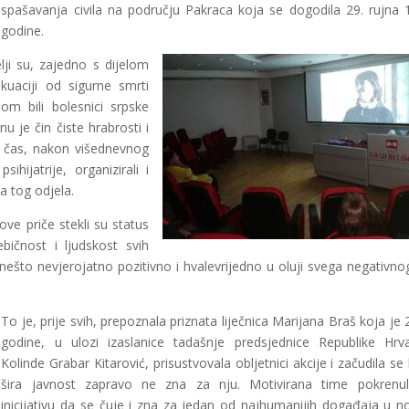
spašavanja civila na području Pakraca koja se dogodila 29. rujna 
godine.
ji su, zajedno s dijelom
kuaciji od sigurne smrti
nom bili bolesnici srpske
inu je čin čiste hrabrosti i
i čas, nakon višednevnog
hijatrije, organizirali i
a tog odjela.
ove priče stekli su status
bičnost i ljudskost svih
 nešto nevjerojatno pozitivno i hvalevrijedno u oluji svega negativno
To je, prije svih, prepoznala priznata liječnica Marijana Braš koja je 
godine, u ulozi izaslanice tadašnje predsjednice Republike Hrv
Kolinde Grabar Kitarović, prisustvovala obljetnici akcije i začudila se
šira javnost zapravo ne zna za nju. Motivirana time pokrenu
inicijativu da se čuje i zna za jedan od najhumanijih događaja u no