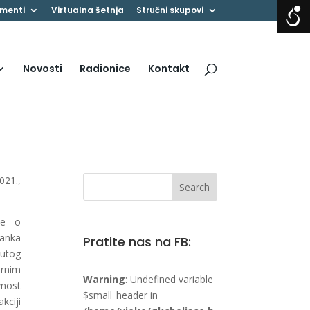
menti
Virtualna šetnja
Stručni skupovi
Novosti
Radionice
Kontakt
021.,
ke o
anka
Pratite nas na FB:
nutog
arnim
Warning
: Undefined variable
vnost
$small_header in
kciji