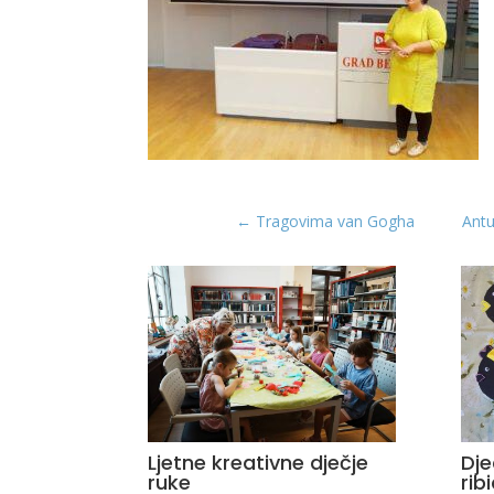
←
Tragovima van Gogha
Antu
Ljetne kreativne dječje
Dje
ruke
rib