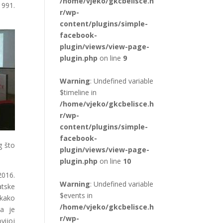
/home/vjeko/gkcbelisce.h
1991.
r/wp-
content/plugins/simple-
facebook-
plugin/views/view-page-
plugin.php
on line
9
Warning
: Undefined variable
$timeline in
/home/vjeko/gkcbelisce.h
r/wp-
content/plugins/simple-
facebook-
g što
plugin/views/view-page-
plugin.php
on line
10
2016.
Warning
: Undefined variable
atske
$events in
 kako
/home/vjeko/gkcbelisce.h
la je
r/wp-
vijoj