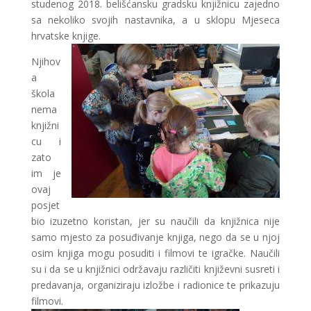
studenog 2018. belišćansku gradsku knjižnicu zajedno
sa nekoliko svojih nastavnika, a u sklopu Mjeseca
hrvatske knjige.
Njihov
a
škola
nema
knjižni
cu i
zato
im je
ovaj
posjet
bio izuzetno koristan, jer su naučili da knjižnica nije
samo mjesto za posuđivanje knjiga, nego da se u njoj
osim knjiga mogu posuditi i filmovi te igračke. Naučili
su i da se u knjižnici održavaju različiti književni susreti i
predavanja, organiziraju izložbe i radionice te prikazuju
filmovi.