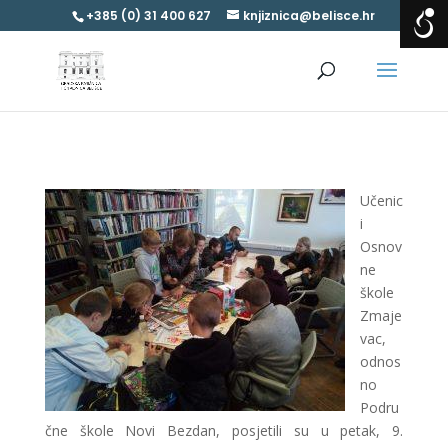
+385 (0) 31 400 627
knjiznica@belisce.hr
Učenic
i
Osnov
ne
škole
Zmaje
vac,
odnos
no
Podru
čne škole Novi Bezdan, posjetili su u petak, 9.