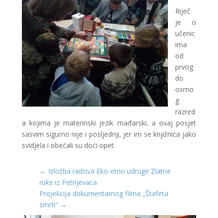
Riječ
je o
učenic
ima
od
prvog
do
osmo
g
razred
a kojima je materinski jezik mađarski, a ovaj posjet
sasvim sigurno nije i posljednji, jer im se knjižnica jako
svidjela i obećali su doći opet.
←
Izložba radova Eko-etno udruge Zlatne
ruke iz Petrijevaca
Projekcija dokumentarnog filma „Štafeta
smrti“
→