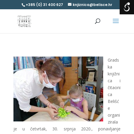
+385 (0) 31 400 627
knjiznica@belisce.hr
Grads
ka
knjižni
ca i
čitaoni
ca
Belišć
e
organi
zirala
je u četvrtak, 30. srpnja 2020., ponavljanje