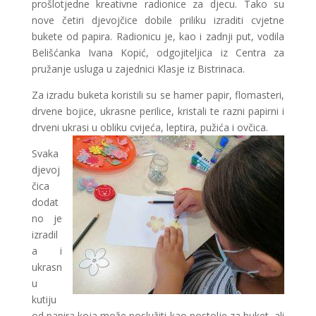
prošlotjedne kreativne radionice za djecu. Tako su
nove četiri djevojčice dobile priliku izraditi cvjetne
bukete od papira. Radionicu je, kao i zadnji put, vodila
Belišćanka Ivana Kopić, odgojiteljica iz Centra za
pružanje usluga u zajednici Klasje iz Bistrinaca.
Za izradu buketa koristili su se hamer papir, flomasteri,
drvene bojice, ukrasne perilice, kristali te razni papirni i
drveni ukrasi u obliku cvijeća, leptira, pužića i ovčica.
Svaka
djevoj
čica
dodat
no je
izradil
a i
ukrasn
u
kutiju
od papira koja može poslužiti kao postolje za buket, ali