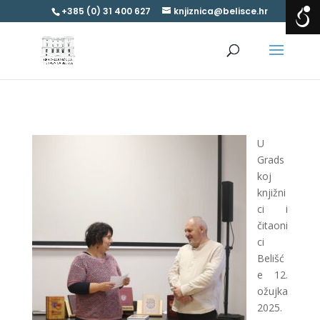
+385 (0) 31 400 627
knjiznica@belisce.hr
U
Grads
koj
knjižni
ci i
čitaoni
ci
Belišć
e 12.
ožujka
2025.