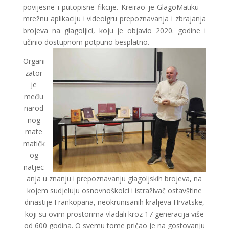
povijesne i putopisne fikcije. Kreirao je GlagoMatiku –
mrežnu aplikaciju i videoigru prepoznavanja i zbrajanja
brojeva na glagoljici, koju je objavio 2020. godine i
učinio dostupnom potpuno besplatno.
Organi
zator
je
među
narod
nog
mate
matičk
og
natjec
anja u znanju i prepoznavanju glagoljskih brojeva, na
kojem sudjeluju osnovnoškolci i istraživač ostavštine
dinastije Frankopana, neokrunisanih kraljeva Hrvatske,
koji su ovim prostorima vladali kroz 17 generacija više
od 600 godina. O svemu tome pričao je na gostovanju