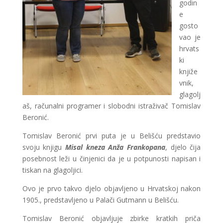
godin
e
gosto
vao je
hrvats
ki
knjiže
vnik,
glagolj
aš, računalni programer i slobodni istraživač Tomislav
Beronić.
Tomislav Beronić prvi puta je u Belišću predstavio
svoju knjigu
Misal kneza Anža Frankopana
, djelo čija
posebnost leži u činjenici da je u potpunosti napisan i
tiskan na glagoljici.
Ovo je prvo takvo djelo objavljeno u Hrvatskoj nakon
1905., predstavljeno u Palači Gutmann u Belišću.
Tomislav Beronić objavljuje zbirke kratkih priča