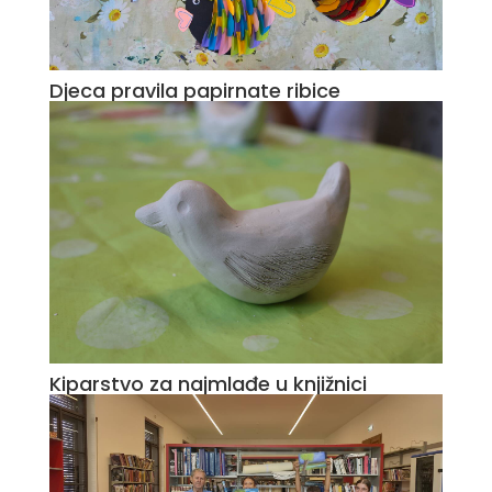
Djeca pravila papirnate ribice
Kiparstvo za najmlađe u knjižnici