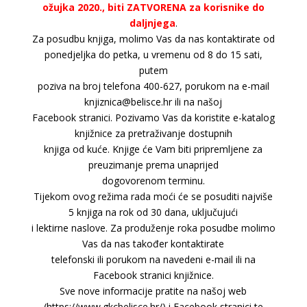
ožujka 2020., biti ZATVORENA za korisnike do
daljnjega
.
Za posudbu knjiga, molimo Vas da nas kontaktirate od
ponedjeljka do petka, u vremenu od 8 do 15 sati,
putem
poziva na broj telefona 400-627, porukom na e-mail
knjiznica@belisce.hr ili na našoj
Facebook stranici. Pozivamo Vas da koristite e-katalog
knjižnice za pretraživanje dostupnih
knjiga od kuće. Knjige će Vam biti pripremljene za
preuzimanje prema unaprijed
dogovorenom terminu.
Tijekom ovog režima rada moći će se posuditi najviše
5 knjiga na rok od 30 dana, uključujući
i lektirne naslove. Za produženje roka posudbe molimo
Vas da nas također kontaktirate
telefonski ili porukom na navedeni e-mail ili na
Facebook stranici knjižnice.
Sve nove informacije pratite na našoj web
(https://www.gkcbelisce.hr/) i Facebook stranici te