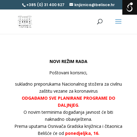
+385 (0) 31 400 627
knjiznica@belisce.hr
NOVI REŽIM RADA
Poštovani korisnici,
sukladno preporukama Nacionalnog stožera za civilnu
zaštitu vezane za koronavirus
ODGAĐAMO SVE PLANIRANE PROGRAME DO
DALJNJEG
.
O novim terminima događanja javnost će biti
naknadno obaviještena.
Prema uputama Osnivača Gradska knjižnica i čitaonica
Belišće će od
ponedjeljka, 16.