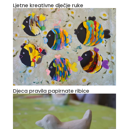
Ljetne kreativne dječje ruke
Djeca pravila papirnate ribice