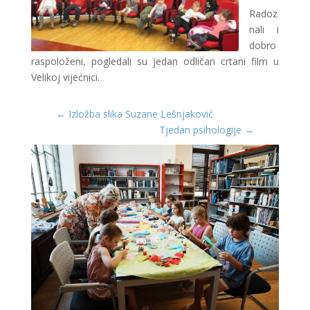
Radoz
nali i
dobro
raspoloženi, pogledali su jedan odličan crtani film u
Velikoj vijećnici.
←
Izložba slika Suzane Lešnjaković
Tjedan psihologije
→