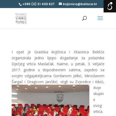
+385 (0) 31 400 627
knjiznica@belisce.hr
I opet je Gradska knjižnica i čitaonica Belišće
organizirala jedno lijepo događanje za polaznike
Dječjeg vrtića Maslačak. Naime, u petak, 3. veljače
2017. godine u dopodnevnim satima, zajedno sa
svojim odgajateljicama Gordanom Jelkić, Miroslavom
Šargač i Dragicom Jančikić
, stigli su Zvjezdice i Kikići,
dvije
skupin
e
ovog
vrtića.