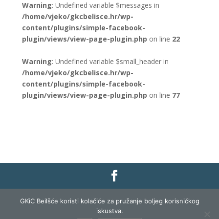
Warning
: Undefined variable $messages in
/home/vjeko/gkcbelisce.hr/wp-
content/plugins/simple-facebook-
plugin/views/view-page-plugin.php
on line
22
Warning
: Undefined variable $small_header in
/home/vjeko/gkcbelisce.hr/wp-
content/plugins/simple-facebook-
plugin/views/view-page-plugin.php
on line
77
Gradska knjižnica i čitaonica Belišće |
Pravo na
GKiC Beilšće koristi kolačiće za pružanje boljeg korisničkog
pristup informacijama
|
Zaštita podataka
|
iskustva.
Izjava o pristupačnosti
| Izrada i razvoj:
Profit