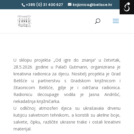
+385 (0) 31 400 627
knjiznica@belisce.hr
U sklopu projekta „Od igre do znanja“ u četvrtak,
28.5.2026. godine u Palači Gutmann, organizirana je
kreativna radionica za djecu. Nositelj projekta je Grad
Belišće u partnerstvu s Gradskom knjižnicom i
čitaonicom Belišće, gdje je i održana radionica.
Radionicu decoupage vodila je Jasna Andrišić,
nekadašnja knjižničarka.
U odličnoj atmosferi djeca su ukrašavala drvenu
kutijicu salvetnom tehnikom, a koristili su akrilne boje,
salvete, čipku, različite ukrasne trake i ostali kreativni
materijal.