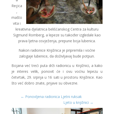
Reçica
,
mašto
vita i
kreativna djelatnica belišćanskog Centra za kulturu
Sigmund Romberg, a lepeze su također izgledale kao
prava ljetna osvježenja, prepune boja lubenica.
Nakon radionice Knjižnica je pripremila i voćne
zalogaje lubenice, da doživljavaj bude potpun.
Bojana već treći puta drži radionicu u Knjižnici, a kako
je interes velik, ponovit će i ovu voćnu lepezu u
četvrtak, 29. srpnja u 16 sati u prostoru Knjižnice. Kao
što već dobro znate, prijave su obvezne.
←
Ponovljena radionica Ljetni ruksak
Ljeto u knjižnici
→