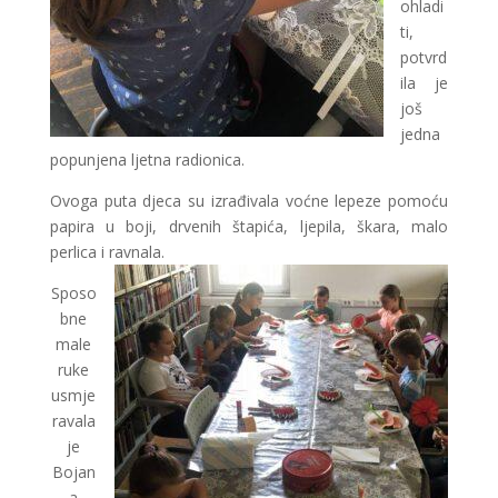
ohladi
ti,
potvrd
ila je
još
jedna
popunjena ljetna radionica.
Ovoga puta djeca su izrađivala voćne lepeze pomoću
papira u boji, drvenih štapića, ljepila, škara, malo
perlica i ravnala.
Sposo
bne
male
ruke
usmje
ravala
je
Bojan
a