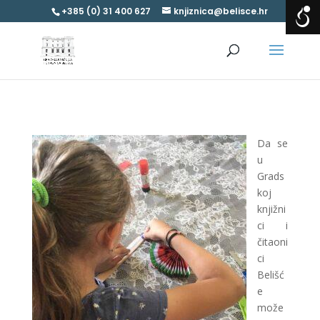
+385 (0) 31 400 627
knjiznica@belisce.hr
Da se
u
Grads
koj
knjižni
ci i
čitaoni
ci
Belišć
e
može