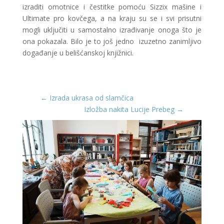
izraditi omotnice i čestitke pomoću Sizzix mašine i
Ultimate pro kovčega, a na kraju su se i svi prisutni
mogli uključiti u samostalno izrađivanje onoga što je
ona pokazala. Bilo je to još jedno izuzetno zanimljivo
događanje u belišćanskoj knjižnici.
←
Izrada ukrasa od slamčica
Izložba nakita Lucije Prebeg
→