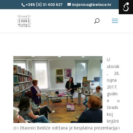
+385 (0) 31 400 627
knjiznica@belisce.hr
U
utorak
, 26.
rujna
2017.
godin
e u
Grads
koj
knjižni
ci i čitaonici Belišće održana je besplatna prezentacija i