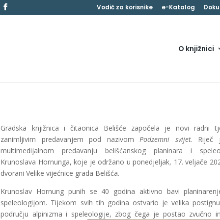
Vodič za korisnike
e-Katalog
Doku
O knjižnici
Gradska knjižnica i čitaonica Belišće započela je novi radni t
zanimljivim predavanjem pod nazivom
Podzemni svijet
. Riječ
multimedijalnom predavanju belišćanskog planinara i speleo
Krunoslava Hornunga, koje je održano u ponedjeljak, 17. veljače 202
dvorani Velike vijećnice grada Belišća.
Krunoslav Hornung punih se 40 godina aktivno bavi planinaren
speleologijom. Tijekom svih tih godina ostvario je velika postign
području alpinizma i speleologije, zbog čega je postao zvučno 