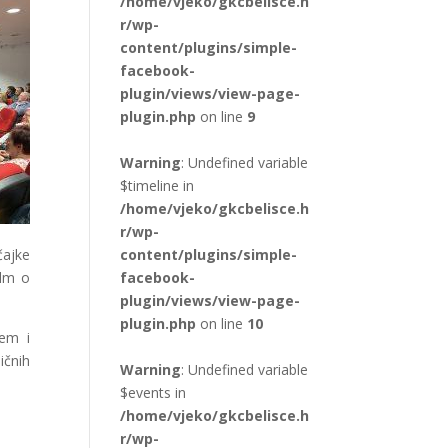
/home/vjeko/gkcbelisce.h
r/wp-
content/plugins/simple-
facebook-
plugin/views/view-page-
plugin.php
on line
9
Warning
: Undefined variable
$timeline in
/home/vjeko/gkcbelisce.h
r/wp-
čajke
content/plugins/simple-
ilm o
facebook-
plugin/views/view-page-
plugin.php
on line
10
jem i
ičnih
Warning
: Undefined variable
$events in
/home/vjeko/gkcbelisce.h
r/wp-