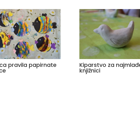
ca pravila papirnate
Kiparstvo za najmlađ
ice
knjižnici