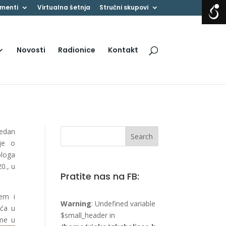
menti
Virtualna šetnja
Stručni skupovi
Novosti
Radionice
Kontakt
jedan
 je o
loga
0., u
Pratite nas na FB:
jem i
Warning
: Undefined variable
uća u
$small_header in
ime u