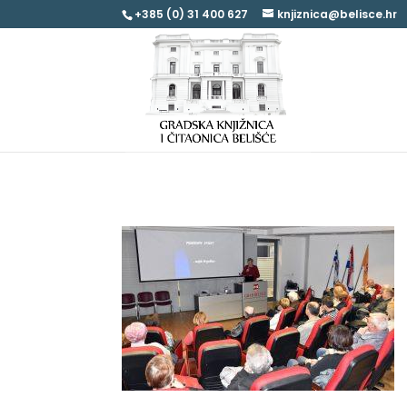
+385 (0) 31 400 627
knjiznica@belisce.hr