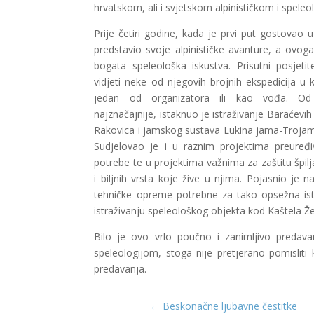
hrvatskom, ali i svjetskom alpinističkom i spele
Prije četiri godine, kada je prvi put gostovao u
predstavio svoje alpinističke avanture, a ovog
bogata speleološka iskustva. Prisutni posjetitel
vidjeti neke od njegovih brojnih ekspedicija u
jedan od organizatora ili kao vođa. Od 
najznačajnije, istaknuo je istraživanje Baraćevih
Rakovica i jamskog sustava Lukina jama-Trojam
Sudjelovao je i u raznim projektima preuređiva
potrebe te u projektima važnima za zaštitu špilj
i biljnih vrsta koje žive u njima. Pojasnio je
tehničke opreme potrebne za tako opsežna istr
istraživanju speleološkog objekta kod Kaštela
Bilo je ovo vrlo poučno i zanimljivo predava
speleologijom, stoga nije pretjerano pomisliti k
predavanja.
←
Beskonačne ljubavne čestitke