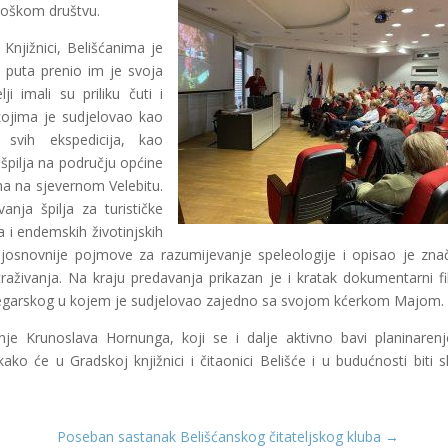
ološkom društvu.
 Knjižnici, Belišćanima je
a puta prenio im je svoja
ji imali su priliku čuti i
 kojima je sudjelovao kao
svih ekspedicija, kao
 špilja na području općine
a na sjevernom Velebitu.
nja špilja za turističke
a i endemskih životinjskih
 najosnovnije pojmove za razumijevanje speleologije i opisao je zna
aživanja. Na kraju predavanja prikazan je i kratak dokumentarni f
 Žegarskog u kojem je sudjelovao zajedno sa svojom kćerkom Majom.
nje Krunoslava Hornunga, koji se i dalje aktivno bavi planinaren
ako će u Gradskoj knjižnici i čitaonici Belišće i u budućnosti biti sl
Poseban sastanak Belišćanskog čitateljskog kluba
→